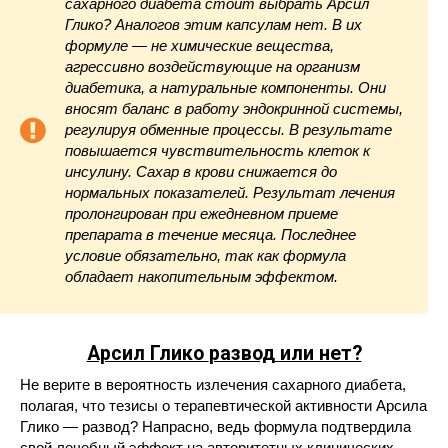
сахарного диабета стоит выбрать Арсил
Глико? Аналогов этим капсулам нет. В их
формуле — не химические вещества,
агрессивно воздействующие на организм
диабетика, а натуральные компоненты. Они
вносят баланс в работу эндокринной системы,
регулируя обменные процессы. В результате
повышается чувствительность клеток к
инсулину. Сахар в крови снижается до
нормальных показателей. Результат лечения
пролонгирован при ежедневном приеме
препарата в течение месяца. Последнее
условие обязательно, так как формула
обладает накопительным эффектом.
Арсил Глико
развод или нет?
Не верите в вероятность излечения сахарного диабета,
полагая, что тезисы о терапевтической активности Арсила
Глико — развод? Напрасно, ведь формула подтвердила
свой лечебный эффект на авторитетных клинических