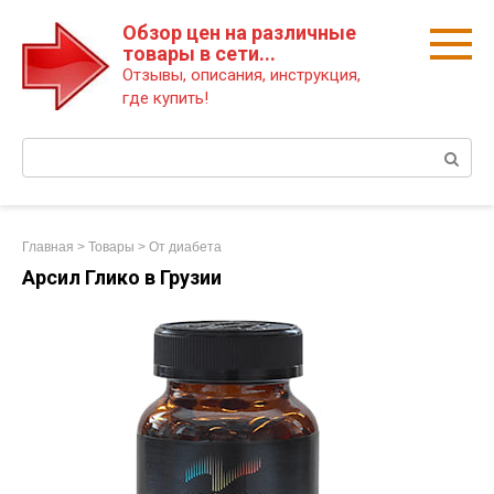
Перейти
Обзор цен на различные
к
товары в сети...
контенту
Отзывы, описания, инструкция,
где купить!
Поиск:
Главная
>
Товары
>
От диабета
Арсил Глико в Грузии