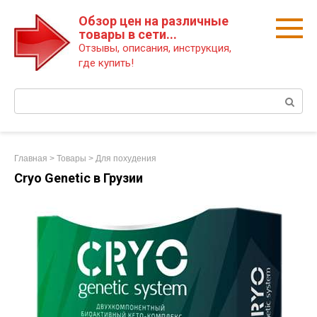
Перейти
Обзор цен на различные
к
товары в сети...
контенту
Отзывы, описания, инструкция,
где купить!
Поиск:
Главная
>
Товары
>
Для похудения
Cryo Genetic в Грузии